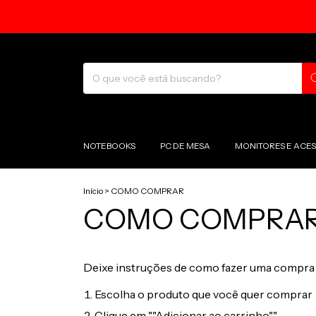
NOTEBOOKS
PC DE MESA
MONITORES E ACE
Início
>
COMO COMPRAR
COMO COMPRA
Deixe instruções de como fazer uma compra p
Escolha o produto que você quer comprar
Clique em ""Adicionar ao carrinho""