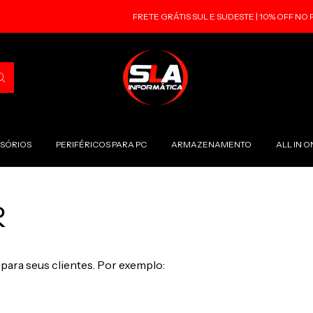
FRETE GRÁTIS SUL E SUDESTE | 10% OFF NO PIX
SSÓRIOS
PERIFÉRICOS PARA PC
ARMAZENAMENTO
ALL IN O
R
ara seus clientes. Por exemplo: