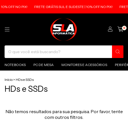
10% OFF NO PIX!
FRETE GRÁTIS SUL E SUDESTE | 10% OFF NO PIX!
FRETE
0
NOTEBOOKS
PC DE MESA
MONITORES E ACESSÓRIOS
PERIFÉ
Início
>
HDs e SSDs
HDs e SSDs
Não temos resultados para sua pesquisa. Por favor, tente
com outros filtros.