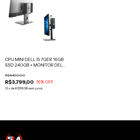
CPU MINI DELL I5 7GER 16GB
SSD 240GB + MONITOR DELL
22 COM SUPORTE 001
R$4.499,00
R$3.799,00
16
% OFF
12
x
de
R$316,58
sem juros